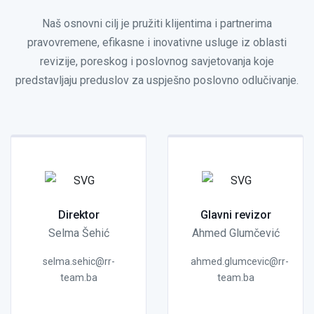
Naš osnovni cilj je pružiti klijentima i partnerima
pravovremene, efikasne i inovativne usluge iz oblasti
revizije, poreskog i poslovnog savjetovanja koje
predstavljaju preduslov za uspješno poslovno odlučivanje.
Direktor
Glavni revizor
Selma Šehić
Ahmed Glumčević
selma.sehic@rr-
ahmed.glumcevic@rr-
team.ba
team.ba