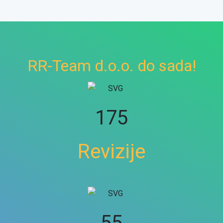
RR-Team d.o.o. do sada!
229
Revizije
75