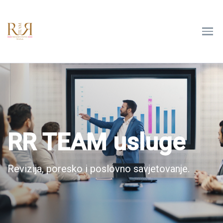
RR TEAM usluge
Revizija, poresko i poslovno savjetovanje.