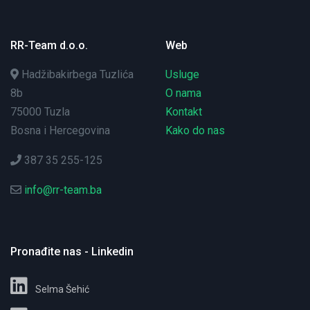
RR-Team d.o.o.
Web
Hadžibakirbega Tuzlića
Usluge
8b
O nama
75000 Tuzla
Kontakt
Bosna i Hercegovina
Kako do nas
387 35 255-125
info@rr-team.ba
Pronađite nas - Linkedin
Selma Šehić